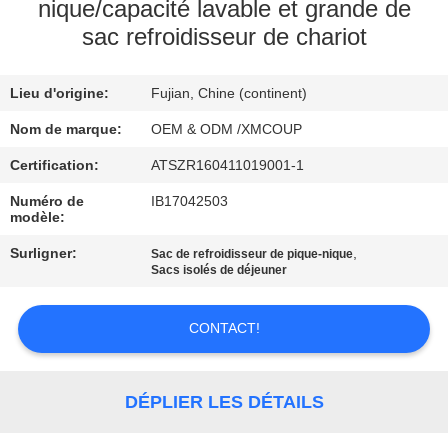
nique/capacité lavable et grande de
sac refroidisseur de chariot
CONTRÔLE
DE
Lieu d'origine:
Fujian, Chine (continent)
QUALITÉ
Nom de marque:
OEM & ODM /XMCOUP
CONTACTEZ-
Certification:
ATSZR160411019001-1
NOUS
Numéro de
IB17042503
modèle:
Surligner:
,
Sac de refroidisseur de pique-nique
NOUVELLES
Sacs isolés de déjeuner
CAS
CONTACT!
PLAN
DÉPLIER LES DÉTAILS
DU