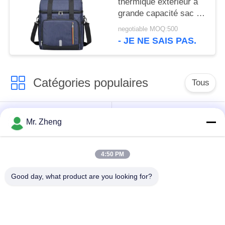
thermique extérieur à
grande capacité sac de
glace réfrigéré
negotiable MOQ:500
- JE NE SAIS PAS.
Catégories populaires
Tous
sac de sports en
Sac en nylon de
Mr. Zheng
plein air
sports
4:50 PM
sacs de sport
Sacs Ski Snowboard
personnalisé
Good day, what product are you looking for?
Sacs de voyage pour
Traînée augmentant
planche de surf
le sac à dos