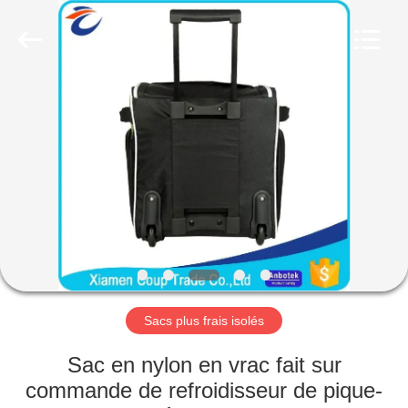
2026
FUJIAN
LEADING
IMPORT
AND
EXPORT
CO.,LTD..
All
MAISON
Rights
Reserved.
PRODUITS
AU
SUJET
DE
NOUS
Sacs plus frais isolés
VISITE
Sac en nylon en vrac fait sur
D'USINE
commande de refroidisseur de pique-