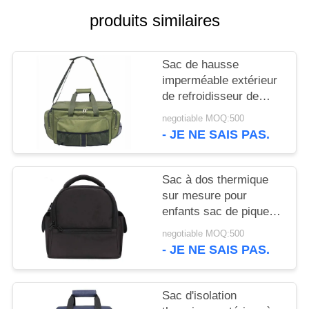
SITE
produits similaires
PRIVACY
Sac de hausse
POLICY
imperméable extérieur
de refroidisseur de
déjeuner isolé par
negotiable MOQ:500
camping de sac de
- JE NE SAIS PAS.
voyage de Duffle de
pique-nique
Sac à dos thermique
sur mesure pour
enfants sac de pique-
nique pour enfants
negotiable MOQ:500
- JE NE SAIS PAS.
Sac d'isolation