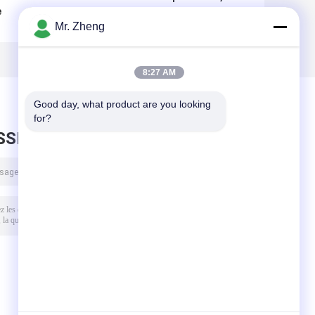
e
d'Oxford portable
pouces Hommes
durable pour les
d'affaires
Mr. Zheng
voyages
Femmes Sac à
quotidiens Sacs
ordinateur Sac
d'affaires de
portable
8:27 AM
bureau portable
Good day, what product are you looking 
for?
SSEZ UN MESSAGE