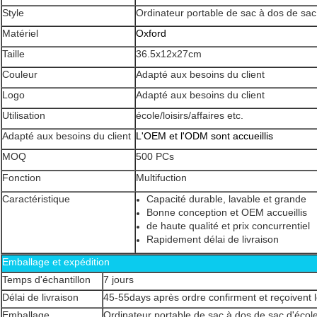
Style
Ordinateur portable de sac à dos de sac 
Matériel
Oxford
Taille
36.5x12x27cm
Couleur
Adapté aux besoins du client
Logo
Adapté aux besoins du client
Utilisation
école/loisirs/
affaires
etc.
Adapté aux besoins du client
L'OEM et l'ODM sont accueillis
MOQ
500 PCs
Fonction
Multifuction
Caractéristique
Capacité durable, lavable et grande
Bonne conception et OEM accueillis
de haute qualité et prix concurrentiel
Rapidement délai de livraison
Emballage et expédition
Temps d'échantillon
7 jours
Délai de livraison
45-55days après ordre confirment et reçoivent
Emballage
Ordinateur portable de sac à dos de sac d'école