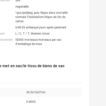
nde min:
500
negotiable
1pcs/polybag, puis 96pcs dans une taille
normale 75x60x60cm/96pcs de Ctn de
carton
In45-55 embarqué jours après paiement
ent:
L / C, T / T, Western Union
ionnement:
50000 morceaux/morceaux par sac
d'emballage de mois
 met en sac/le tissu de biens de sac
:
36.5x12x27cm
0.6KGS