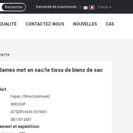
Demande de soumission
Recherche
|
French
QUALITÉ
CONTACTEZ-NOUS
NOUVELLES
CAS
iette
dames met en sac/le tissu de biens de sac
uit:
Fujian, Chine (continent)
XMCOUP
ATSZR160411019001
SB17012001
ement et expédition: