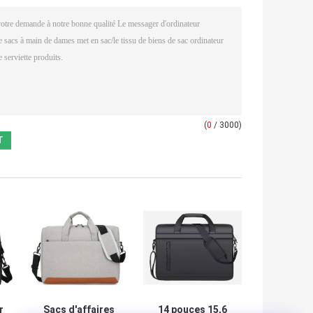
(
0
/ 3000)
r
Sacs d'affaires
14 pouces 15,6