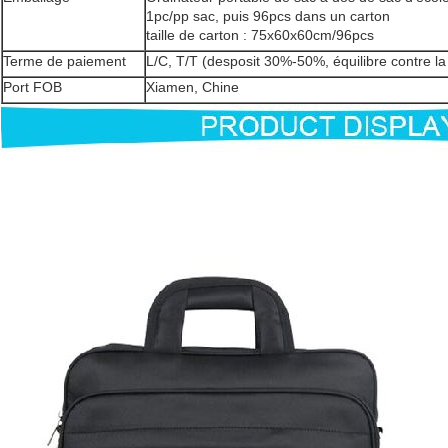
1pc/pp sac, puis 96pcs dans un carton
taille de carton : 75x60x60cm/96pcs
Terme de paiement
L/C, T/T (desposit 30%-50%, équilibre contre la 
Port FOB
Xiamen, Chine