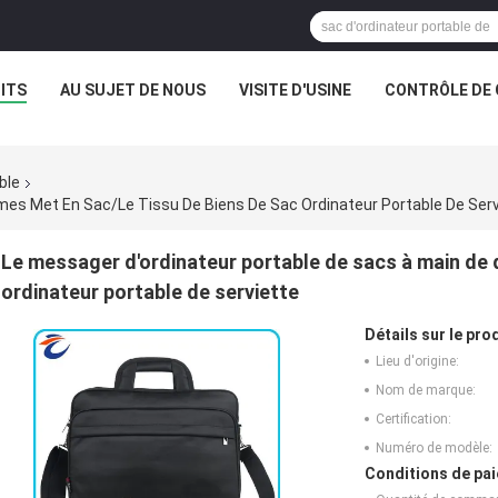
ITS
AU SUJET DE NOUS
VISITE D'USINE
CONTRÔLE DE 
ble
mes Met En Sac/le Tissu De Biens De Sac Ordinateur Portable De Serv
Le messager d'ordinateur portable de sacs à main de 
ordinateur portable de serviette
Détails sur le prod
Lieu d'origine:
Nom de marque:
Certification:
Numéro de modèle:
Conditions de pai