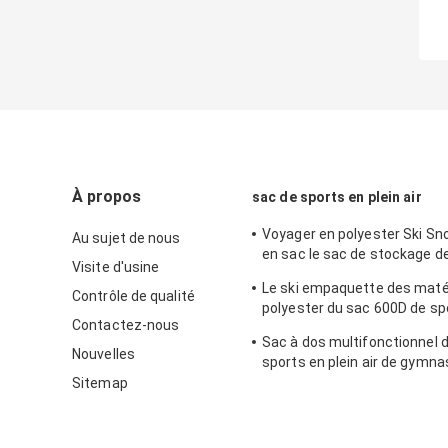
À propos
sac de sports en plein air
Voyager en polyester Ski S
Au sujet de nous
en sac le sac de stockage 
Visite d'usine
exécution exquise
Le ski empaquette des maté
Contrôle de qualité
polyester du sac 600D de spo
Contactez-nous
air d'hommes imperméable
Sac à dos multifonctionnel 
Nouvelles
sports en plein air de gymna
compartiment de boule
Sitemap