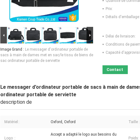
Quantité de comma
Prix:
Détails d'emballage:
Délai de livraison:
Conditions de paiem
Image Grand :
Le messager d'ordinateur portable de
Capacité d'approvis
sacs à main de dames met en sac/le tissu de biens de
sac ordinateur portable de serviette
Contact
Le messager d'ordinateur portable de sacs à main de dames
ordinateur portable de serviette
description de
Matériel::
Oxford, Oxford
Taille :
Accept a adapté le logo aux besoins du
Logo ::
Poids: