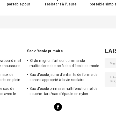
portable pour
résistant à l'usure
portable simpl
ordinateur
pour étudiants
portable
LAI
Sac d'école primaire
nowboard met
Style mignon fait sur commande
de chaussure
multicolore de sac à dos d'école de mode
de sac d'école primaire
riaux de
Sac d'école jaune d'enfants de forme de
rts en plein
canard approprié à la vie scolaire
s
quotidienne
de sac de
Sac d'école primaire multifonctionnel de
se avec le
couche-tard/sac d'épaule en nylon
pendant des années de l'adolescence