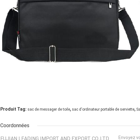
,
,
Produit Tag:
sac de messager de toile
sac d'ordinateur portable de serviette
Sa
Coordonnées
Envoyez v
FUJIAN LEADING IMPORT AND EXPORT CO.,LTD.