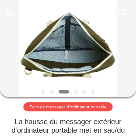
2026
FUJIAN
LEADING
IMPORT
AND
EXPORT
CO.,LTD..
All
MAISON
Rights
Reserved.
PRODUITS
AU
SUJET
DE
NOUS
Sacs de messager d'ordinateur portable
VISITE
La hausse du messager extérieur
D'USINE
d'ordinateur portable met en sac/du