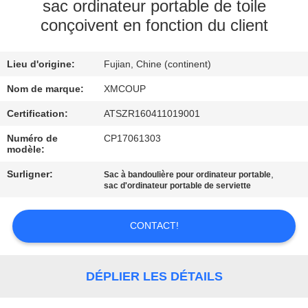
sac ordinateur portable de toile
conçoivent en fonction du client
CONTRÔLE
DE
Lieu d'origine:
Fujian, Chine (continent)
QUALITÉ
Nom de marque:
XMCOUP
CONTACTEZ-
Certification:
ATSZR160411019001
NOUS
Numéro de
CP17061303
modèle:
Surligner:
,
Sac à bandoulière pour ordinateur portable
NOUVELLES
sac d'ordinateur portable de serviette
CAS
CONTACT!
PLAN
DÉPLIER LES DÉTAILS
DU