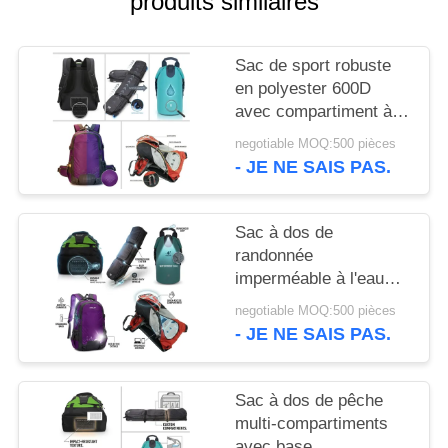
produits similaires
SITE
Sac de sport robuste
PRIVACY
en polyester 600D
POLICY
avec compartiment à
chaussures ventilé,
negotiable MOQ:500 pièces
grande capacité,
- JE NE SAIS PAS.
équipement de sport
Sac à dos de
randonnée
imperméable à l'eau
40L avec collier de
negotiable MOQ:500 pièces
randonnée système de
- JE NE SAIS PAS.
suspension
ergonomique sac de
jour de camping en
Sac à dos de pêche
plein air
multi-compartiments
avec base