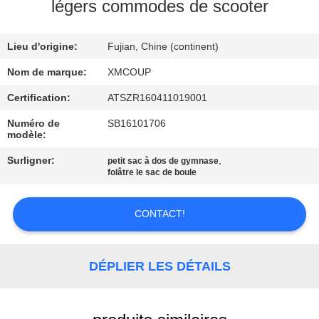
légers commodes de scooter
CONTRÔLE
Lieu d'origine:
Fujian, Chine (continent)
DE
QUALITÉ
Nom de marque:
XMCOUP
Certification:
ATSZR160411019001
CONTACTEZ-
Numéro de
SB16101706
modèle:
NOUS
Surligner:
,
petit sac à dos de gymnase
folâtre le sac de boule
NOUVELLES
CONTACT!
CAS
DÉPLIER LES DÉTAILS
PLAN
DU