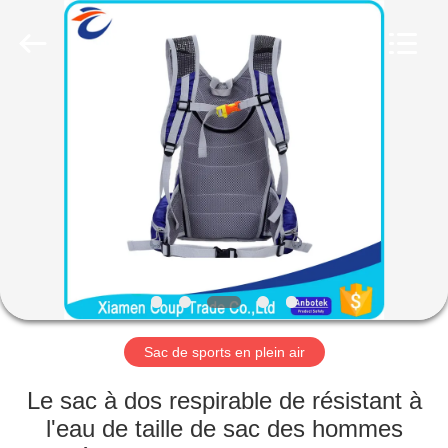
2026
FUJIAN
LEADING
IMPORT
AND
EXPORT
CO.,LTD..
All
MAISON
Rights
Reserved.
PRODUITS
AU
SUJET
DE
NOUS
Sac de sports en plein air
VISITE
Le sac à dos respirable de résistant à
D'USINE
l'eau de taille de sac des hommes