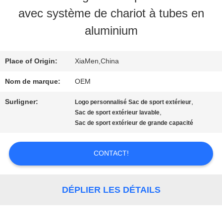
VISITE
avec système de chariot à tubes en
D'USINE
aluminium
CONTRÔLE
Place of Origin:
XiaMen,China
DE
Nom de marque:
OEM
QUALITÉ
Surligner:
,
Logo personnalisé Sac de sport extérieur
,
Sac de sport extérieur lavable
Sac de sport extérieur de grande capacité
CONTACTEZ-
CONTACT!
NOUS
DÉPLIER LES DÉTAILS
NOUVELLES