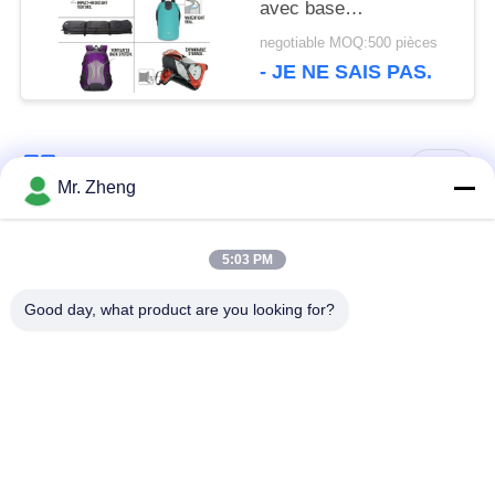
avec base
imperméable, système
negotiable MOQ:500 pièces
de rangement moulé,
- JE NE SAIS PAS.
porte-canne, sangles
pour pêcheur
Catégories populaires
Tous
Mr. Zheng
sac de sports en
Sac en nylon de
5:03 PM
plein air
sports
Good day, what product are you looking for?
sacs de sport
Sacs Ski Snowboard
personnalisé
Sacs de voyage pour
Traînée augmentant
planche de surf
le sac à dos