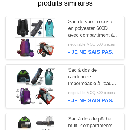
produits similaires
CAS
Sac de sport robuste
PLAN
en polyester 600D
avec compartiment à
DU
chaussures ventilé,
negotiable MOQ:500 pièces
grande capacité,
SITE
- JE NE SAIS PAS.
équipement de sport
Sac à dos de
PRIVACY
randonnée
imperméable à l'eau
POLICY
40L avec collier de
negotiable MOQ:500 pièces
randonnée système de
- JE NE SAIS PAS.
suspension
ergonomique sac de
jour de camping en
Sac à dos de pêche
plein air
multi-compartiments