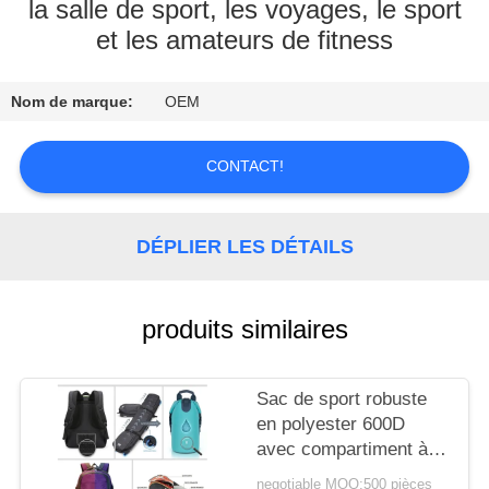
la salle de sport, les voyages, le sport
et les amateurs de fitness
CONTRÔLE
DE
Nom de marque:
OEM
QUALITÉ
CONTACT!
CONTACTEZ-
NOUS
DÉPLIER LES DÉTAILS
NOUVELLES
produits similaires
CAS
Sac de sport robuste
SITEMAP
en polyester 600D
avec compartiment à
chaussures ventilé,
negotiable MOQ:500 pièces