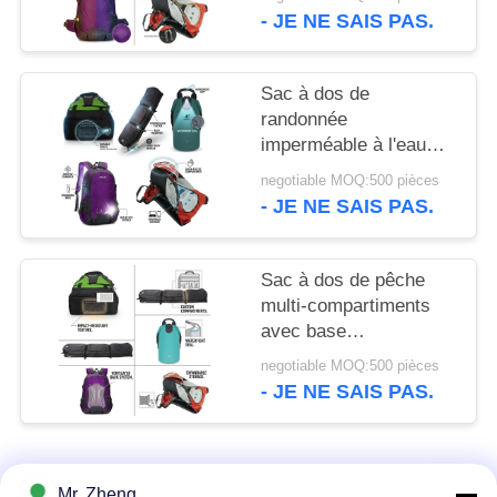
PRIVACY
grande capacité,
- JE NE SAIS PAS.
équipement de sport
POLICY
Sac à dos de
randonnée
imperméable à l'eau
40L avec collier de
negotiable MOQ:500 pièces
randonnée système de
- JE NE SAIS PAS.
suspension
ergonomique sac de
jour de camping en
Sac à dos de pêche
plein air
multi-compartiments
avec base
imperméable, système
negotiable MOQ:500 pièces
de rangement moulé,
- JE NE SAIS PAS.
porte-canne, sangles
pour pêcheur
Catégories populaires
Tous
Mr. Zheng