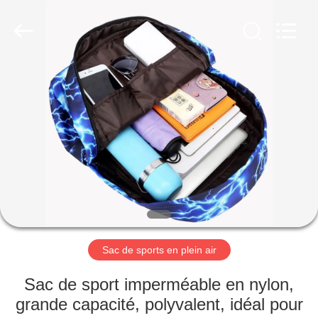
2026
FUJIAN
LEADING
IMPORT
AND
EXPORT
CO.,LTD..
All
MAISON
Rights
Reserved.
PRODUITS
AU
SUJET
DE
NOUS
Sac de sports en plein air
VISITE
Sac de sport imperméable en nylon,
D'USINE
grande capacité, polyvalent, idéal pour