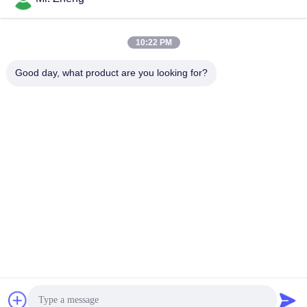
sac de sports en
Sac en nylon de
10:22 PM
plein air
sports
Good day, what product are you looking for?
sacs de sport
Sacs Ski Snowboard
personnalisé
Sacs de voyage pour
Traînée augmentant
planche de surf
le sac à dos
Sacs d'ordinateur
De Spunlace textile
portable de bureau
tissé non
Souscrivez