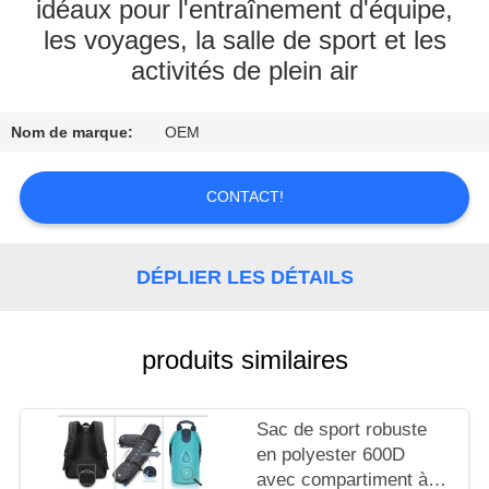
idéaux pour l'entraînement d'équipe,
les voyages, la salle de sport et les
CONTRÔLE
activités de plein air
DE
QUALITÉ
Nom de marque:
OEM
CONTACTEZ-
CONTACT!
NOUS
DÉPLIER LES DÉTAILS
NOUVELLES
CAS
produits similaires
SITEMAP
Sac de sport robuste
en polyester 600D
avec compartiment à