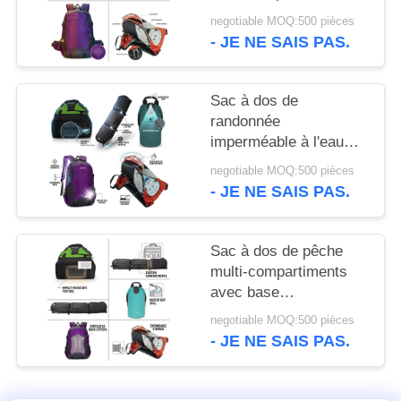
PRIVACY
chaussures ventilé,
negotiable MOQ:500 pièces
POLICY
grande capacité,
- JE NE SAIS PAS.
équipement de sport
Sac à dos de
randonnée
imperméable à l'eau
40L avec collier de
negotiable MOQ:500 pièces
randonnée système de
- JE NE SAIS PAS.
suspension
ergonomique sac de
jour de camping en
Sac à dos de pêche
plein air
multi-compartiments
avec base
imperméable, système
negotiable MOQ:500 pièces
de rangement moulé,
- JE NE SAIS PAS.
porte-canne, sangles
pour pêcheur