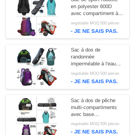
CAS
en polyester 600D
avec compartiment à
chaussures ventilé,
negotiable MOQ:500 pièces
grande capacité,
PLAN
- JE NE SAIS PAS.
équipement de sport
DU
Sac à dos de
SITE
randonnée
imperméable à l'eau
40L avec collier de
negotiable MOQ:500 pièces
PRIVACY
randonnée système de
- JE NE SAIS PAS.
suspension
POLICY
ergonomique sac de
jour de camping en
Sac à dos de pêche
plein air
multi-compartiments
avec base
imperméable, système
negotiable MOQ:500 pièces
de rangement moulé,
- JE NE SAIS PAS.