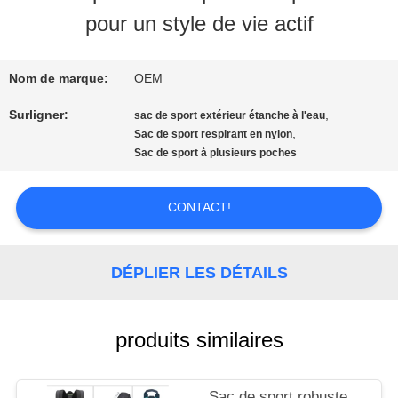
VISITE
pour un style de vie actif
D'USINE
Nom de marque:
OEM
CONTRÔLE
Surligner:
,
sac de sport extérieur étanche à l'eau
,
Sac de sport respirant en nylon
DE
Sac de sport à plusieurs poches
QUALITÉ
CONTACT!
CONTACTEZ-
DÉPLIER LES DÉTAILS
NOUS
produits similaires
NOUVELLES
Sac de sport robuste