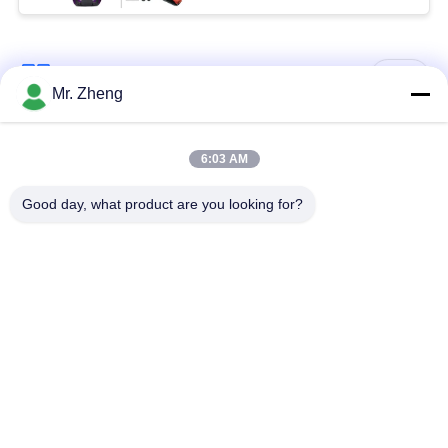
porte-canne, sangles
pour pêcheur
Catégories populaires
Tous
Mr. Zheng
sac de sports en
Sac en nylon de
6:03 AM
plein air
sports
Good day, what product are you looking for?
sacs de sport
Sacs Ski Snowboard
personnalisé
Sacs de voyage pour
Traînée augmentant
planche de surf
le sac à dos
Sacs d'ordinateur
De Spunlace textile
portable de bureau
tissé non