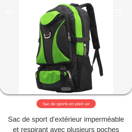
2026
FUJIAN
LEADING
IMPORT
AND
EXPORT
MAISON
CO.,LTD..
All
Rights
Reserved.
PRODUITS
AU
SUJET
DE
Sac de sports en plein air
NOUS
Sac de sport d'extérieur imperméable
et respirant avec plusieurs poches