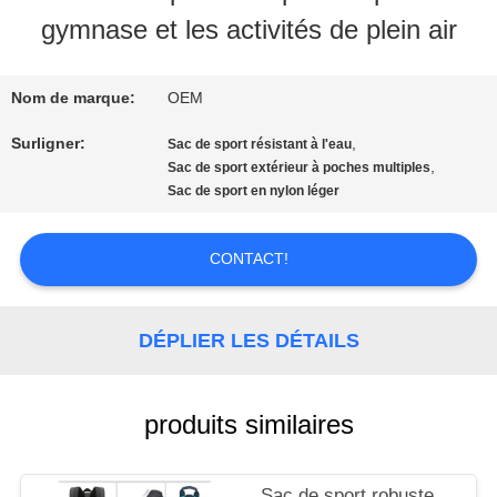
VISITE
gymnase et les activités de plein air
D'USINE
Nom de marque:
OEM
CONTRÔLE
Surligner:
,
Sac de sport résistant à l'eau
,
Sac de sport extérieur à poches multiples
DE
Sac de sport en nylon léger
QUALITÉ
CONTACT!
CONTACTEZ-
DÉPLIER LES DÉTAILS
NOUS
produits similaires
NOUVELLES
Sac de sport robuste