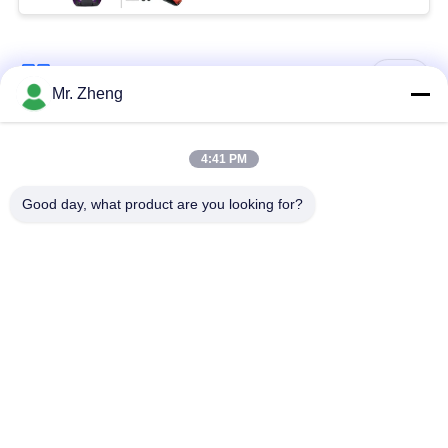
porte-canne, sangles
pour pêcheur
Catégories populaires
Tous
Mr. Zheng
sac de sports en
Sac en nylon de
4:41 PM
plein air
sports
Good day, what product are you looking for?
sacs de sport
Sacs Ski Snowboard
personnalisé
Sacs de voyage pour
Traînée augmentant
planche de surf
le sac à dos
Sacs d'ordinateur
De Spunlace textile
portable de bureau
tissé non