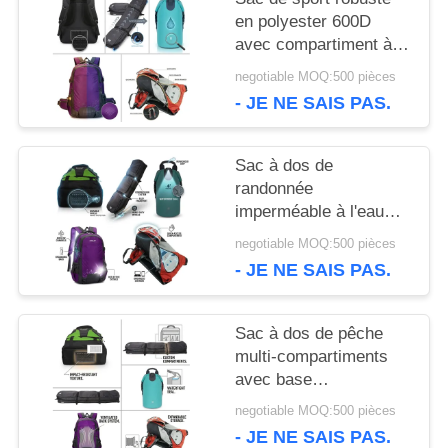
CAS
en polyester 600D
avec compartiment à
chaussures ventilé,
negotiable MOQ:500 pièces
grande capacité,
PLAN
- JE NE SAIS PAS.
équipement de sport
DU
Sac à dos de
SITE
randonnée
imperméable à l'eau
40L avec collier de
negotiable MOQ:500 pièces
PRIVACY
randonnée système de
- JE NE SAIS PAS.
suspension
POLICY
ergonomique sac de
jour de camping en
Sac à dos de pêche
plein air
multi-compartiments
avec base
imperméable, système
negotiable MOQ:500 pièces
de rangement moulé,
- JE NE SAIS PAS.