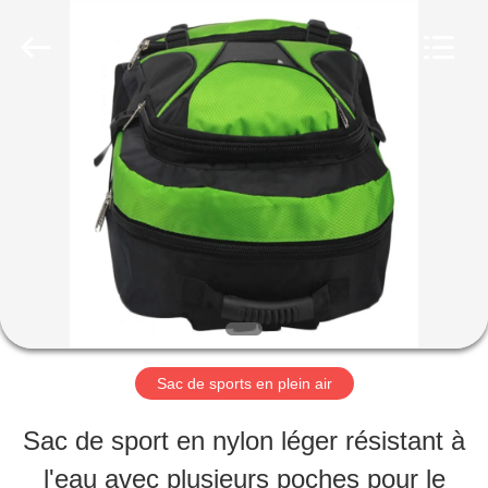
2026
FUJIAN
LEADING
IMPORT
AND
EXPORT
MAISON
CO.,LTD..
All
Rights
Reserved.
PRODUITS
AU
SUJET
DE
Sac de sports en plein air
NOUS
Sac de sport en nylon léger résistant à
l'eau avec plusieurs poches pour le