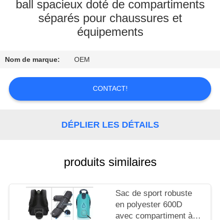
ball spacieux doté de compartiments
séparés pour chaussures et
CONTRÔLE
équipements
DE
QUALITÉ
Nom de marque:
OEM
CONTACTEZ-
CONTACT!
NOUS
DÉPLIER LES DÉTAILS
NOUVELLES
CAS
produits similaires
SITEMAP
Sac de sport robuste
en polyester 600D
avec compartiment à