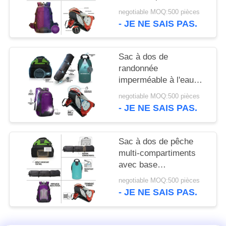
PRIVACY
chaussures ventilé,
negotiable MOQ:500 pièces
POLICY
grande capacité,
- JE NE SAIS PAS.
équipement de sport
Sac à dos de
randonnée
imperméable à l'eau
40L avec collier de
negotiable MOQ:500 pièces
randonnée système de
- JE NE SAIS PAS.
suspension
ergonomique sac de
jour de camping en
Sac à dos de pêche
plein air
multi-compartiments
avec base
imperméable, système
negotiable MOQ:500 pièces
de rangement moulé,
- JE NE SAIS PAS.
porte-canne, sangles
pour pêcheur