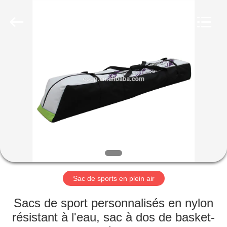
2026
FUJIAN
LEADING
IMPORT
AND
EXPORT
CO.,LTD..
All
MAISON
Rights
Reserved.
PRODUITS
AU
SUJET
DE
NOUS
Sac de sports en plein air
VISITE
Sacs de sport personnalisés en nylon
D'USINE
résistant à l'eau, sac à dos de basket-